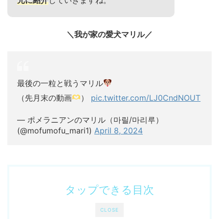
＼我が家の愛犬マリル／
最後の一粒と戦うマリル
（先月末の動画
）
pic.twitter.com/LJ0CndNOUT
— ポメラニアンのマリル（마릴/마리루）
(@mofumofu_mari1)
April 8, 2024
タップできる目次
CLOSE